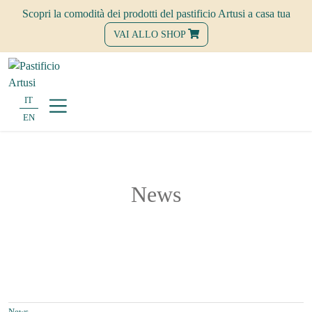
Scopri la comodità dei prodotti del pastificio Artusi a casa tua
VAI ALLO SHOP
IT
EN
News
News